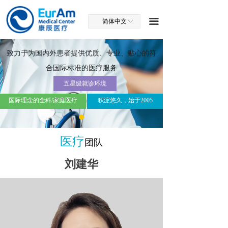
끀
简体中文
ꀅ
致力于为国内外患者提供优质、专业、贴心的符
合国际标准的医疗服务
五星级就诊环境
国际理念的全科/家庭医疗
积淀悠久，始于2005
医疗
团队
刘建华