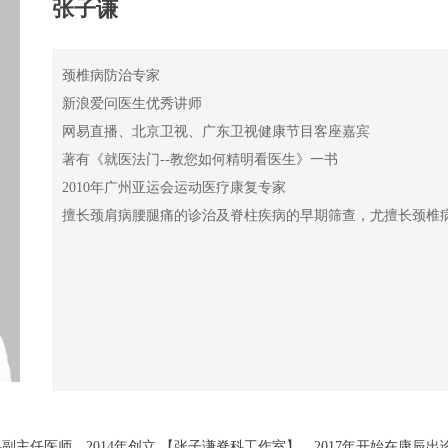
张子谦
颈椎病防治专家
新浪爱问医生优秀讲师
网易直播、北京卫视、广东卫视健康节目客座嘉宾
著有《就医法门--教您如何精明看医生》一书
2010年广州亚运会运动医疗康复专家
擅长颈肩病腰腿痛的诊治及脊柱疾病的早期筛查，尤擅长颈椎
主任医师，2014年创立 【张子谦脊科工作室】，2017年开始在康辰