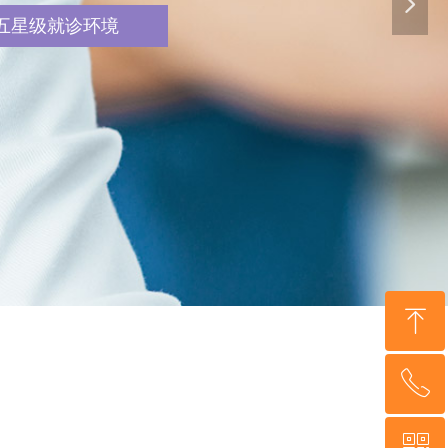
넲
五星级就诊环境
ꁸ
ꂅ
回到顶部
ꀥ
020-3758-5328