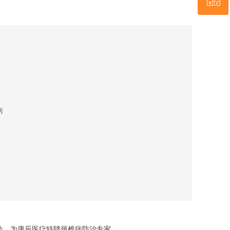
关注微信公众号
病
出诊，为康辰医疗特聘颈椎病防治专家。