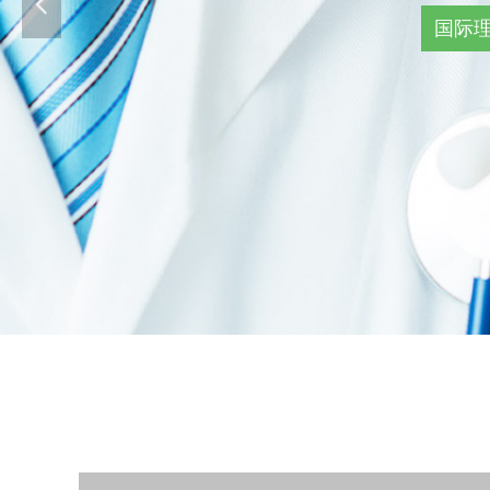
넳
国际理