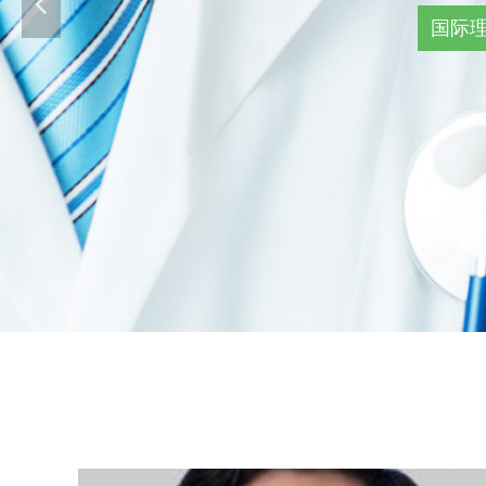
넳
国际理