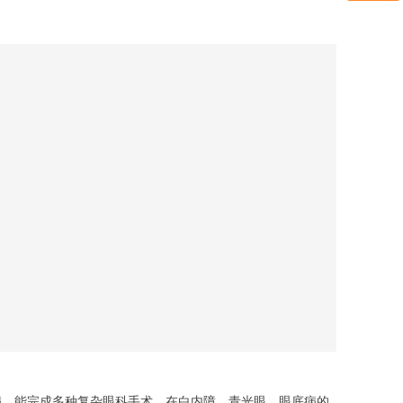
关注微信公众号
见病，能完成多种复杂眼科手术，在白内障、青光眼、眼底病的