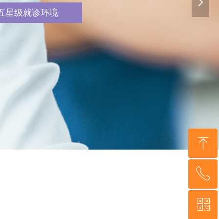
넲
五星级就诊环境
ꁸ
ꂅ
回到顶部
ꀥ
020-3758-5328